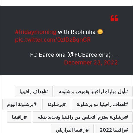
#fridaymorning
with Raphinha
pic.twitter.com/0zlDzBqnCR
— FC Barcelona (@FCBarcelona)
December 23, 2022
أول مباراة لرافينيا بقميص برشلونة
اهداف رافينيا
اهداف رافينيا مع برشلونة
برشلونة
برشلونة اليوم
برشلونة يعتزم التخلص من رافينيا وتحديد بديله
رافينيا
رافينيا 2022
رافينيا البرازيلي