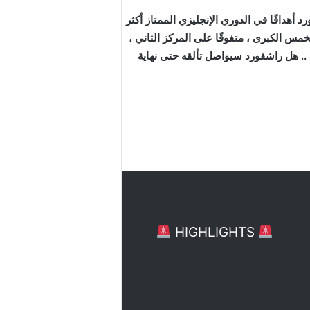
أهدافًا في الدوري الإنجليزي الممتاز أكثر
البطولات الأوروبية الخمس الكبرى ، متفوقًا على المركز الثاني ،
اكو برصيد (9 أهداف) ، وكريم بنزيمة ، وإيرلينج هالاند ، وألكسندر لاكازيت الذي سجل 8 أهداف .. هل راشفورد سيواصل تألقه حتى نهاية
HIGHLIGHTS