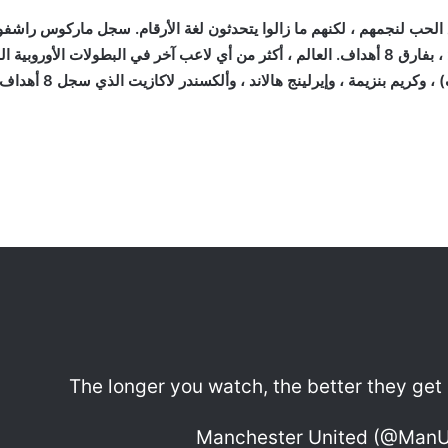
لحب لنجمهم ، لكنهم ما زالوا يتحدثون لغة الأرقام. سجل ماركوس راشفورد 
من أي لاعب آخر منذ نهاية كأس العالم 2022 ، بفارق 8 أهداف. العالم ، أكثر من أي لاعب آخر في 
وسام بن يدر ، هداف مون
The longer you watch, the better they get