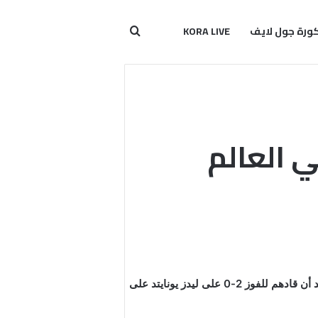
ورة جول لايف
KORA LIVE
بحث عن
 العالم
يعتقد جماهير مانشستر يونايتد اعتقادا راسخا أن هداف إنجلترا ماركوس راشفورد هو أفضل مهاجم في العالم ، خاصة بعد أن قادهم للفوز 2-0 على ليدز يونايتد على