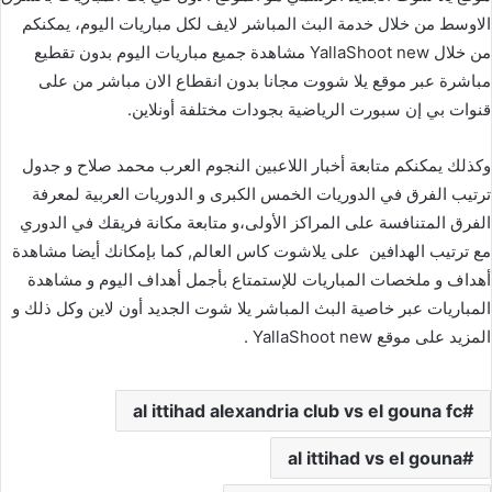
الاوسط من خلال خدمة البث المباشر لايف لكل مباريات اليوم، يمكنكم
من خلال YallaShoot new مشاهدة جميع مباريات اليوم بدون تقطيع
مباشرة عبر موقع يلا شووت مجانا بدون انقطاع الان مباشر من على
قنوات بي إن سبورت الرياضية بجودات مختلفة أونلاين.
وكذلك يمكنكم متابعة أخبار اللاعبين النجوم العرب محمد صلاح و جدول
ترتيب الفرق في الدوريات الخمس الكبرى و الدوريات العربية لمعرفة
الفرق المتنافسة على المراكز الأولى،و متابعة مكانة فريقك في الدوري
مع ترتيب الهدافين على يلاشوت كاس العالم, كما بإمكانك أيضا مشاهدة
أهداف و ملخصات المباريات للإستمتاع بأجمل أهداف اليوم و مشاهدة
المباريات عبر خاصية البث المباشر يلا شوت الجديد أون لاين وكل ذلك و
المزيد على موقع YallaShoot new .
al ittihad alexandria club vs el gouna fc
al ittihad vs el gouna