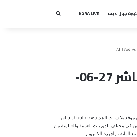
ورة جول لايف
KORA LIVE
بحث عن
مشاهدة مباراة الطائي و الحزم بث مباشر 27-06-
مشاهدة مباراة الطائي و الحزم بث مباشر 27-06-2022 Al Ta’ee vs Al Hazm اون لاين بجودة عالية بدون تقطيع على موقع يلا شوت الجديد yalla shoot new
 في مختلف الدوريات العربية والعالمية من