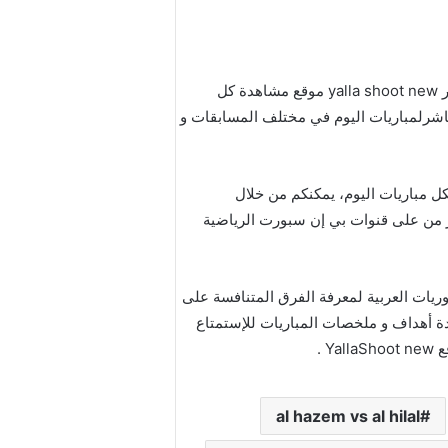
شاهد مختلف قنوات بي إن سبورت المشفرة لبث مباريات اليوم لايف أونلاين على موقع يلاشوت الجديد الرسمي مباشر yalla shoot new موقع مشاهدة كل
باشرلمباريات اليوم في مختلف المسابقات و
ل مباريات اليوم، يمكنكم من خلال
مباشر من على قنوات بي إن سبورت الرياضية
ريات العربية لمعرفة الفرق المتنافسة على
دة أهداف و ملخصات المباريات للإستمتاع
 .
al hazem vs al hilal