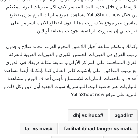
الاوسط من خلال خدمة البث المباشر لايف لكل مباريات اليوم، يمكنكم
من خلال YallaShoot new مشاهدة جميع مباريات اليوم بدون تقطيع
مباشرة عبر موقع يلا شووت مجانا بدون انقطاع الان مباشر من على
قنوات بي إن سبورت الرياضية بجودات مختلفة أونلاين.
وكذلك يمكنكم متابعة أخبار اللاعبين النجوم العرب محمد صلاح و جدول
ترتيب الفرق في الدوريات الخمس الكبرى و الدوريات العربية لمعرفة
الفرق المتنافسة على المراكز الأولى،و متابعة مكانة فريقك في الدوري
مع ترتيب الهدافين على يلاشوت كاس العالم, كما بإمكانك أيضا مشاهدة
أهداف و ملخصات المباريات للإستمتاع بأجمل أهداف اليوم و مشاهدة
المباريات عبر خاصية البث المباشر يلا شوت الجديد أون لاين وكل ذلك و
المزيد على موقع YallaShoot new .
dhj vs husa
agadir
far vs mas
fadihat itihad tanger vs mat