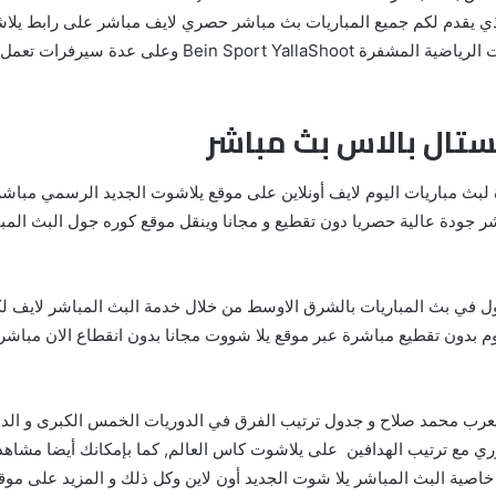
يد yalla shoot new الموقع الذي يقدم لكم جميع المباريات بث مباشر حصري لايف مباشر على
مختلف الدوريات العربية والعالمية من القنوات الرياضية الم
ستال بالاس بث مباشر
شر جودة عالية حصريا دون تقطيع و مجانا وينقل موقع كوره جول البث الم
ول في بث المباريات بالشرق الاوسط من خلال خدمة البث المباشر لايف لك
مباريات اليوم بدون تقطيع مباشرة عبر موقع يلا شووت مجانا بدون انقطاع الان 
 العرب محمد صلاح و جدول ترتيب الفرق في الدوريات الخمس الكبرى و الدو
دوري مع ترتيب الهدافين على يلاشوت كاس العالم, كما بإمكانك أيضا مشاه
البث المباشر يلا شوت الجديد أون لاين وكل ذلك و المزيد على موقع YallaShoot new