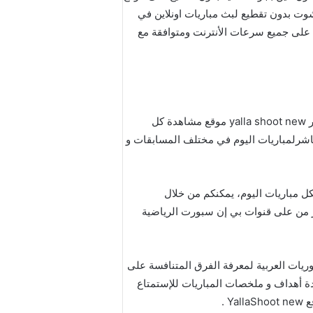
 رابط يلاشوت بدون تقطيع لبث مباريات اونلاين في
شفرة Bein Sport YallaShoot وعلى عدة سيرفرات تعمل على جميع سرعات الأنترنت ومتوافقة مع
شاهد مختلف قنوات بي إن سبورت المشفرة لبث مباريات اليوم لايف أونلاين على موقع يلاشوت الجديد الرسمي مباشر yalla shoot new موقع مشاهدة كل
باشرلمباريات اليوم في مختلف المسابقات و
ل مباريات اليوم، يمكنكم من خلال
مباشر من على قنوات بي إن سبورت الرياضية
ريات العربية لمعرفة الفرق المتنافسة على
دة أهداف و ملخصات المباريات للإستمتاع
 .