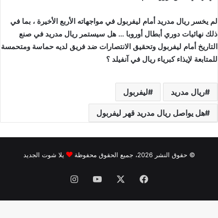
لم يخسر ريال مدريد أمام ليفربول في مواجهاته الأربع الأخيرة ، بما في
ذلك نهائيات دوري أبطال أوروبا … هل سيستمر ريال مدريد في صنع
التاريخ أمام ليفربول وتحقيق الانتصارات ضد فريق لديه حماسة ومتحمسة
للمتابعة لإيذاء كبرياء ريال في آنفيلد ؟
ريال مدريد
ليفربول
هل يواصل ريال مدريد قهر ليفربول
© حقوق النشر 2026، جميع الحقوق محفوظة
يلا شوت الجديد
فيسبوك
‫X
‫YouTube
انستقرام