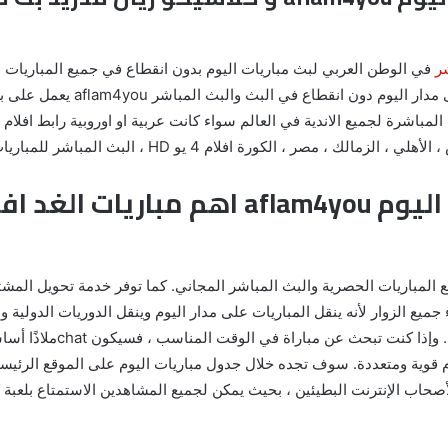
ر
روابط البث المباشر للمباريات التي ت
، الكورة افلام 4 يو HD ، البث المباشر للمباريات aflam4you .
 aflam4you دائمًا لإرضاء جميع الزوار لأنه ينقل المباريات على مدار اليوم وينقل الدوريات 
م قوية ومتعددة. سوف تجده خلال جدول مباريات اليوم على الموقع الرئيسي
سطة لأصحاب الإنترنت البطيئين ، بحيث يمكن لجميع المشاهدين الاستمتاع بلعب