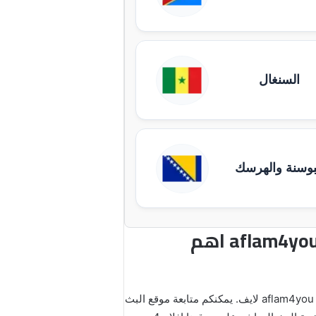
السنغال
بوسنة والهرسك
افلام 4 يو مباريات اليوم بث مباشر بدون انقطاع بجودة عالية aflam4you اهم
دون انقطاع رابط مباشر aflam4you لايف. يمكنكم متابعة موقع البث