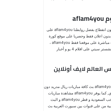
شاهد افلام 4 يو البث المباشر لمباريات اليوم. على موقع aflam4you الخاص بنا مشاهدة المباريات التي تجري اليوم دون انقطاع بفضل روابطنا aflam4you على
 بدون اعلان فقط وحصريا على موقع كورة
جول بالتعاون معنا موقع كورا جول من خلال هذه الصفحة الخاصة على موقعنا الموقع ، لمشاهدة المباريات اليومية تبث مباشرة على موقعنا فقط aflam4you ،
بفضل خدمتنا ستتمكن من متابعة أخبار النجوم العرب محمد صلاح المصري و العالمي ليونيل ميسي ريلض محرز نجم مانشستر سيتي على افلام 4 يو و أخبار
بطال أوروبا aflam4you بث مباشر كأس العالم لايف أونلاين
مشاهدة مباريات دوري أبطال أوروبا على افلام 4 يو اونلاين بث مباشر دون تقطيع افلام 4 يو برشلونة بث مباشر اليوم aflam4you بث كافة مباريات ريال مدريد دون
تقطيع و مباراة دوري الأبطال aflam4you و كل أخبار المسابقة الأعرق أوروبيا و قاريا على موقع افلام 4 يو اليوم اتش دي, كما يوفر aflam4you مشاهدة مباريات
كاس العالم لايف اليوم افلام 4 يو و مباريات كاس العالم قطر 2022 لمشاهدة مباريات منتخب المغرب افلام 4 يو و منتخب السعودية و قطر aflam4you و البث
كافة مباريات إيطاليا و المنتخبات العالمية من على قنوات بين سبورت العربية بث