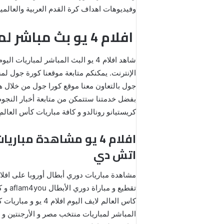
وفيديوهات اهداف كرة القدم العربية والعالمية. تصدرها صحيفة افلام
افلام 4 يو بث مباشر لمشاهدة مباريات الدوري الانجليزي اليوم aflam4you
الإنترنت. يمكنكم متابعة موقعنا كورة جول 
كريستيانو رونالدو و كافة مباريات كأس العالم flam4you
اتش دي