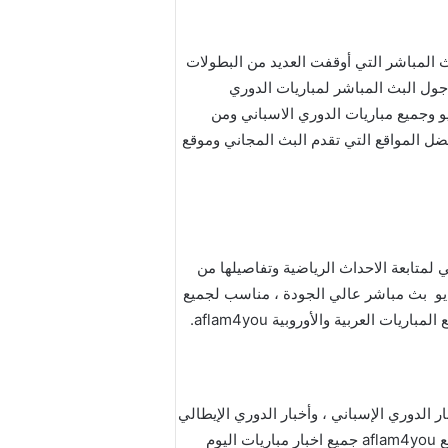
و هو واحد من أبرز مواقع البث المباشر التي أوقفت العديد من البطولات
يع ، كما توفر كورا جول البث المباشر لمباريات الدوري
ليزي الممتاز ، افلام 4 يو وأهمها هي مباراة ليفربول اليوم والمباراة بين مانشستر يونايتد ومانشستر سيتي افلام 4 يو وجميع مباريات الدوري الاسباني ومن
مستخدمين و هو حاليا واحد من أفضل المواقع التي تقدم البث المجاني وموقع
سبورتس اليوم aflam4you هو موقع عربي لمتابعة الاحداث الرياضية وتفاصيلها من
ال خدمة نقل مباريات اليوم افلام 4 يو بث مباشر لمتابعة احداث الدوري الاوربي والعربي المختلفة على موقع افلام 4 يو بث مباشر عالي الجودة ، مناسب لجميع
العربية والأوروبية aflam4you.
أخبار الدوري الإسباني ، وأخبار الدوري الإيطالي
ومتابعة أخبار الدوريات المختلفة والمتنوعة ذات الشهرة المختلفة ومعجبيهم.افلام 4 يو بث مباشر بجودة عالية يتابع موقع aflam4you جميع اخبار مباريات اليوم