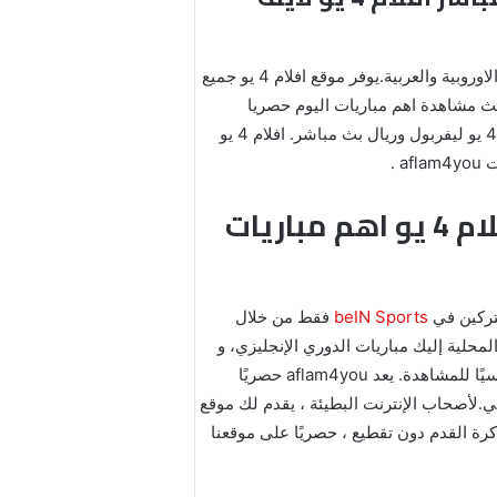
في الوطن العربي لبث مباريات اليوم بدون انقطاع في جميع المباريات الاوروبية والعربية.يوفر موقع افلام 4 يو جميع
قام على مدار اليوم دون انقطاع في البث والبث المباشر aflam4you يعمل على بث مشاهدة اهم مباريات اليوم حصريا
ومشفرة افلام 4 يو ومتابعة لجميع المواجهات المباشرة لجميع الاندية في العالم سواء كانت عربية او اوروبية رابط افلام 4 يو ليفربول وريال بث مباشر. افلام 4 يو
افلام 4 يو اهم مباريات اليوم aflam4you اهم مباريات الغد افلام 4 يو اهم مباريات
beIN Sports
فقط من خلال
الدولية والمحلية إليك مباريات الدوري الإنجليزي، و
الدوري الإسباني, و مباريات الدوري الفرنسي. وإذا كنت تبحث عن مباراة في الوقت المناسب ، فسيكون chatملاذًا أساسيًا للمشاهدة. يعد aflam4you حصريًا
.لأصحاب الإنترنت البطيئة ، يقدم لك موقع
ة كرة القدم دون تقطيع ، حصريًا على موقعنا