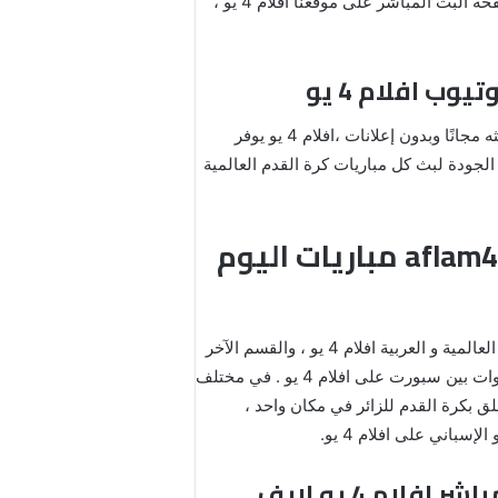
على قنوات بي ان سبورت جودة عالية فقط وحصريا من خلال صفحة البث المباشر على موقعنا افلام 4 يو ،
تبث مباشرة على موقعنا فقط aflam4you ، بفضل خدمتنا التي تتميز بالبث المباشر يتم بثه مجانًا وبدون إعلانات ،افلام 4 يو يوفر
جد روابط متعددة ومنخفضة ومتوسطة الجودة لبث كل مباريات كرة القدم العالمية
افلام 4 يو اون لاين يلا شوت اليوم بث مباشر hd بث مباشر aflam4you مباريات اليوم
فموقع aflam4you مقسم إلى عدة أقسام أهمها نشر أخبار اللاعبين فيديو بث مباشر افلام 4 يو، و نشر أخبار كرة القدم العالمية و العربية افلام 4 يو ، والقسم الآخر
هو نشر أخبار اللاعب نموذج مقال غير ممل تمامًا ، وقسم نشر الأحداث الرياضية و استوديو تحليل المباريات من على قنوات بين سبورت على افلام 4 يو . في مختلف
ث يحث فريق aflam4you على تقديم الخبر الرياضي اونلاين ، يقدم aflam4you كل ما يتعلق بكرة القدم للزائر في مكان واحد ،
افلام 4 يو مباراة برشلونة اليوم aflam4you و كلاسيكو ريال مدريد بث مباشر افلام 4 يو لايف