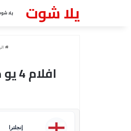
يلا شوت
يلا شو
الر
افلام
إنجلترا