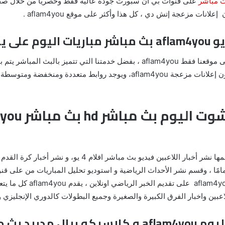
 مباشر
نات مزعجة إتش دي ، كل هذا وأكثر على موقع aflam4you .
العديد من الخوادم التي تعمل دون توقف وبدون إعلانات مزعجة aflam4you، ويو
الأندية الكبيرة والصغيرة ، حي