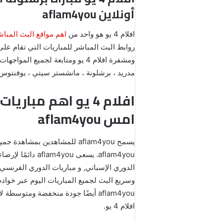
أونلاين aflam4you
افلام 4 يو هو واحد من
اهم مواقع البث المباش
مدريد ، برشلونة ، مانشستر سيتي ، يوفنتوس ، الأهلي ، الزمالك ، مصر 
امس aflam4you
يسمح aflam4you للمشاهدين بمشاهدة جميع المباريات الحصرية والبث المباشر المجاني. كما توفر خدمة تحويل المشتركين في
aflam4you. يسعى
وسريع البث لجميع المباريات اليوم عبر خواد
aflam4you أيضًا جودة منخفضة ومتو
افلام 4 يو.