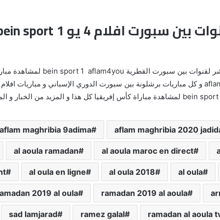
يمكنك موقع افلام 4 يو من متابعة اليث
aflam maghribia 9adima
aflam maghribia 2020 jadid
al aoula ramadan
al aoula maroc en direct
nt
al oula en ligne
al oula 2018
al oula
ramadan 2019 al oula
ramadan 2019 al aoula
ar
sad lamjarad
ramez galal
ramadan al aoula t