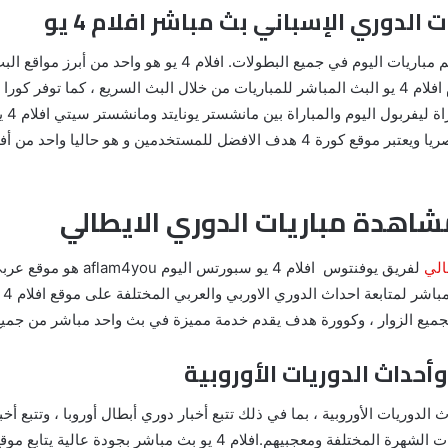
لأهم مباريات اليوم في جميع البطولات. افلام 4 ي
في العالم العربي الأوروبي ، حيث توفر خوادم افلام 4 يو البث المباشر للمباريات من خلال البث السر
الإنج
اهمها برشلونة وريال مدريد واتلتيكو مدريد حصريا ويعتبر موقع كورة 4 هدف الافضل لل
الي
لفريق يوفنتوس افلام 4 يو 
خل
 الزوار ، وكوورة هدف يقدم خدمة مميزة في بث واحد مباشر من جميع المباريات 
 وأحداث الدوريات الأوروبية ، بما في ذلك تتبع أخبار دوري أبطال أوروبا ، وتتبع 