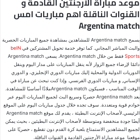
موعد مباراة الأرجنتين القادمة و
القنوات الناقلة اهم مباريات امس
Argentina match
يسمح Argentina match للمشاهدين بمشاهدة جميع المباريات الحصرية
والبث المباشر المجاني. كما توفر خدمة تحويل المشتركين في
beIN
Sports
فقط من خلال Argentina match. يسعى Argentina match
دائمًا لإرضاء جميع الزوار لأنه ينقل المباريات على مدار اليوم وينقل
الدوريات الدولية والمحلية إليك مباريات الدوري الإنجليزي، و الدوري
الإسباني, و مباريات الدوري الفرنسي. وإذا كنت تبحث عن مباراة في
الوقت المناسب ، فسيكون Argentina matchملاذًا أساسيًا للمشاهدة.
يعد Argentina match حصريًا وسريع البث لجميع المباريات اليوم عبر
خوادم قوية ومتعددة. سوف تجده خلال جدول مباريات اليوم على الموقع
الرئيسي.لأصحاب الإنترنت البطيئة ، يقدم لك موقع Argentina match
أيضًا جودة منخفضة ومتوسطة لأصحاب الإنترنت البطيئين ، بحيث يمكن
لجميع المشاهدين الاستمتاع بلعبة كرة القدم دون تقطيع ، حصريًا على
موقعنا موعد مباراة الأرجنتين القادمة و القنوات الناقلة.