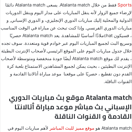
Sports
فقط من خلال Atalanta match. يسعى Atalanta match دائمًا
لإرضاء جميع الزوار لأنه ينقل المباريات على مدار اليوم وينقل الدوريات
الدولية والمحلية إليك مباريات الدوري الإنجليزي، و الدوري الإسباني, و
مباريات الدوري الفرنسي. وإذا كنت تبحث عن مباراة في الوقت المناسب
، فسيكون chatملاذًا أساسيًا للمشاهدة. يعد Atalanta match حصريًا
وسريع البث لجميع المباريات اليوم عبر خوادم قوية ومتعددة. سوف تجده
خلال جدول مباريات اليوم على الموقع الرئيسي.لأصحاب الإنترنت البطيئة
، يقدم لك موقع Atalanta match أيضًا جودة منخفضة ومتوسطة لأصحاب
الإنترنت البطيئين ، بحيث يمكن لجميع المشاهدين الاستمتاع بلعبة كرة
القدم دون تقطيع ، حصريًا على موقعنا موعد مباراة أتالانتا القادمة و
القنوات الناقلة.
Atalanta match موقع بث مباريات الدوري
الإسباني بث مباشر موعد مباراة أتالانتا
القادمة و القنوات الناقلة
Atalanta match هو
موقع مميز للبث المباشر
لأهم مباريات اليوم في