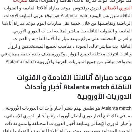
كما يوفر لك موعد مباراة أتالانتا القادمة و القنوات الناقلة
مباريات
الدوري الايطالي
لفريق يوفنتوس موعد مباراة أتالانتا القادمة و القنوات
الناقلة سبورتس اليوم Atalanta match هو موقع عربي لمتابعة الاحداث
الرياضية وتفاصيلها من خلال خدمة نقل مباريات اليوم موعد مباراة أتالانتا
القادمة و القنوات الناقلة بث مباشر لمتابعة احداث الدوري الاوربي
والعربي المختلفة على موقع موعد مباراة أتالانتا القادمة و القنوات
الناقلة بث مباشر عالي الجودة ، مناسب لجميع المستخدمين والزوار
وباقات انترنت مختلفة لجميع الزوار ، وكوورة هدف يقدم خدمة مميزة في
بث واحد مباشر من جميع المباريات العربية والأوروبية Atalanta match.
موعد مباراة أتالانتا القادمة و القنوات
الناقلة Atalanta match أخبار وأحداث
الدوريات الأوروبية
Atalanta match هو تطبيق يهتم بنشر أخبار وأحداث الدوريات الأوروبية ،
بما في ذلك تتبع أخبار دوري أبطال أوروبا ، وتتبع أخبار الدوري الإسباني ،
وأخبار الدوري الإيطالي ومتابعة أخبار الدوريات المختلفة والمتنوعة ذات
الشهرة المختلفة ومعجبيهم.موعد مباراة أتالانتا القادمة و القنوات الناقلة