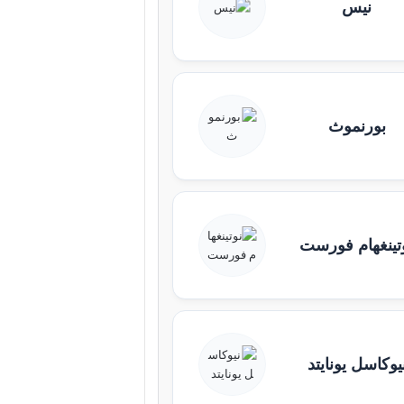
نيس
بورنموث
تينغهام فورست
يوكاسل يونايتد