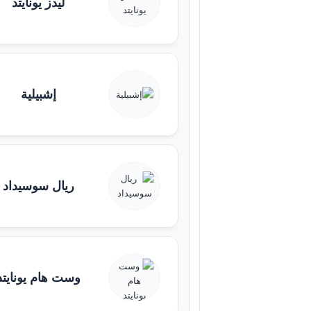
ليدز يونايتد
إشبيلية
ريال سوسيداد
وست هام يونايتد