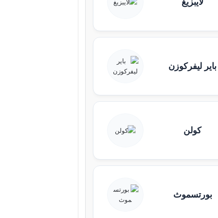
لايبزيغ
باير ليفركوزن
كولن
بورتسموث