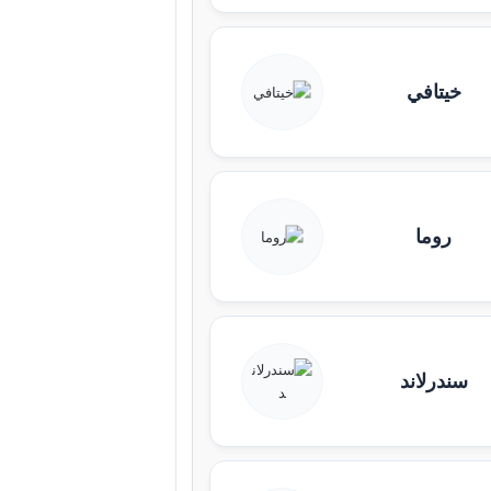
خيتافي
روما
سندرلاند