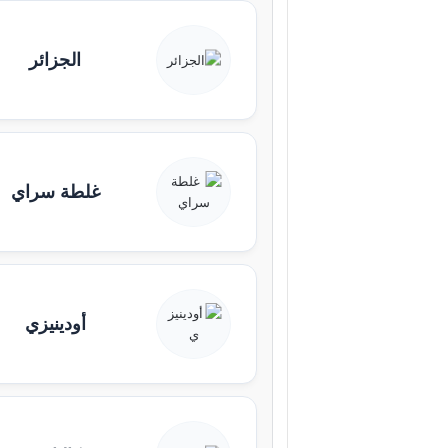
الجزائر
غلطة سراي
أودينيزي