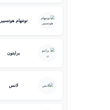
توتنهام هوتسبير
برايتون
لانس