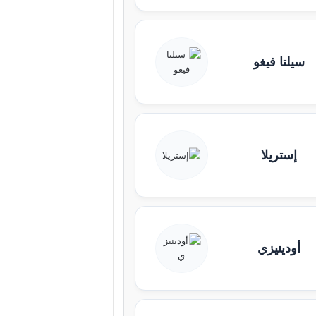
سيلتا فيغو
إستريلا
أودينيزي