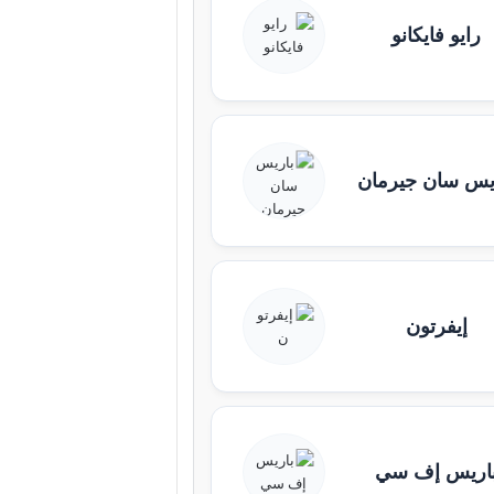
رايو فايكانو
يس سان جيرمان
إيفرتون
اريس إف سي