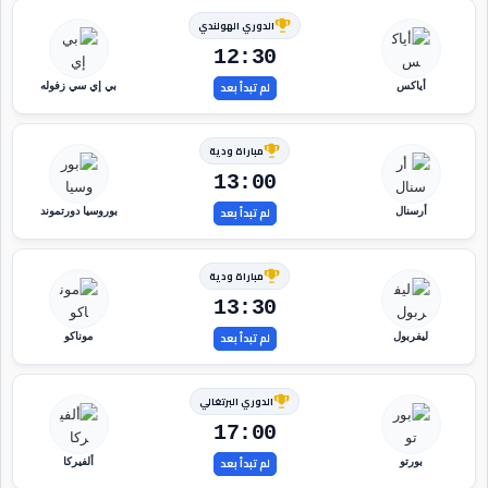
الدوري الهولندي
12:30
لم تبدأ بعد
أياكس
بي إي سي زفوله
مباراة ودية
13:00
لم تبدأ بعد
أرسنال
بوروسيا دورتموند
مباراة ودية
13:30
لم تبدأ بعد
ليفربول
موناكو
الدوري البرتغالي
17:00
لم تبدأ بعد
بورتو
ألفيركا