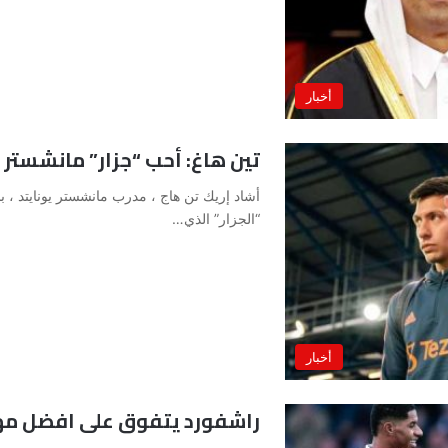
أخبار
تين هاغ: أحب “جزار” مانشستر ي
أشاد إريك تن هاج ، مدرب مانشستر يونايتد ، بلاع
“الجزار” الذي…
أخبار
راشفورد يتفوق على افضل مه