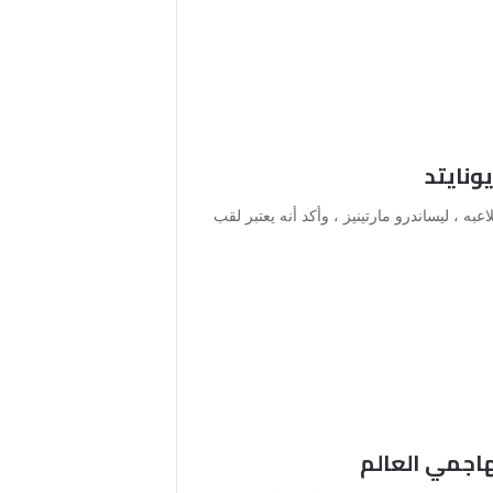
ونايتد
به ، ليساندرو مارتينيز ، وأكد أنه يعتبر لقب
اجمي العالم