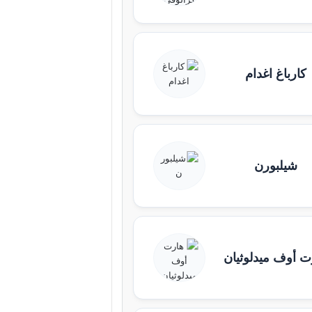
كارباغ اغدام
شيلبورن
ت أوف ميدلوثيان