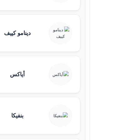
دينامو كييف
أياكس
بنفيكا