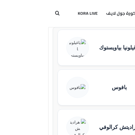
ورة جول لايف
KORA LIVE
بحث عن
يلونيا بياويستوك
بافوس
اديتش كرالوفي