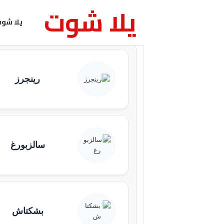
يلا شوت
يلا شو
رينجرز
سالزبورغ
بشكتاش