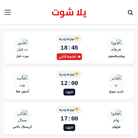
يلا شوت
بحث عن
الق
مباراة ودية
18:45
الشوط الثاني
وولفرهامبتون
بورت فيل
مباراة ودية
12:00
انتهت
بايرن ميونخ
أستون فيلا
مباراة ودية
17:00
انتهت
فولهام
كريستال بالاس