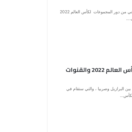
يستضيف ملعب الثمامة أول مباريات الدور الثاني من دور المجموعات لكأس العالم 2022
ى.…
موعد مباراة البرازيل وصربيا كأس العالم 2022 والقنوات
ن البرازيل وصربيا ، والتي ستقام في
 لكأس…