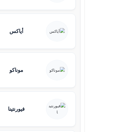
أياكس
موناكو
فيورنتينا