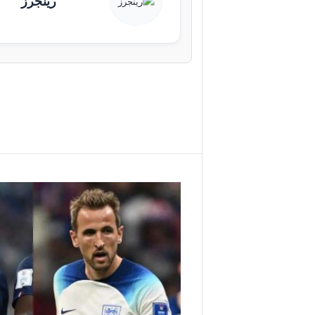
رينجرز