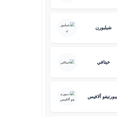
شيلبورن
خيتافي
بورتيفو ألافيس