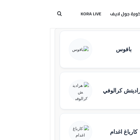
ورة جول لايف
KORA LIVE
بحث عن
بافوس
اديتش كرالوفي
كارباغ اغدام