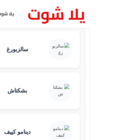
يلا شوت
يلا شو
سالزبورغ
بشكتاش
دينامو كييف