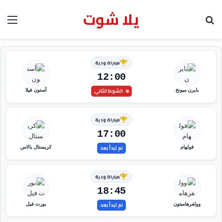
يلا شوت
بحث عن
الق
مباراة ودية
12:00
الشوط الثاني
بايرن ميونخ
أستون فيلا
مباراة ودية
17:00
لم تبدأ بعد
فولهام
كريستال بالاس
مباراة ودية
18:45
لم تبدأ بعد
وولفرهامبتون
بورت فيل