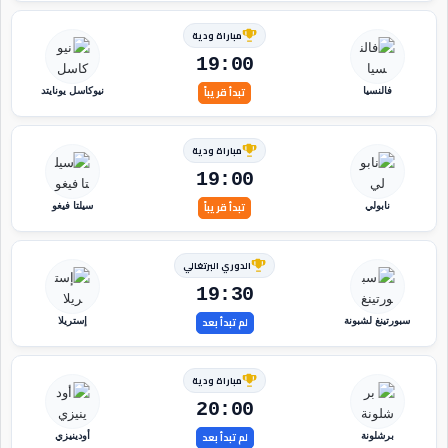
مباراة ودية
19:00
تبدأ قريباً
فالنسيا
نيوكاسل يونايتد
مباراة ودية
19:00
تبدأ قريباً
نابولي
سيلتا فيغو
الدوري البرتغالي
19:30
لم تبدأ بعد
سبورتينغ لشبونة
إستريلا
مباراة ودية
20:00
لم تبدأ بعد
برشلونة
أودينيزي