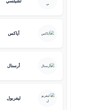
تشيلسي
أياكس
أرسنال
ليفربول