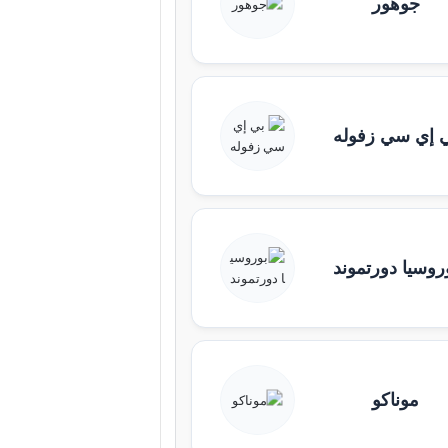
جوهور
 إي سي زفوله
روسيا دورتموند
موناكو