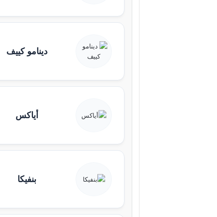
دينامو كييف
أياكس
بنفيكا