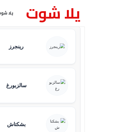
يلا شوت
يلا شو
رينجرز
سالزبورغ
بشكتاش