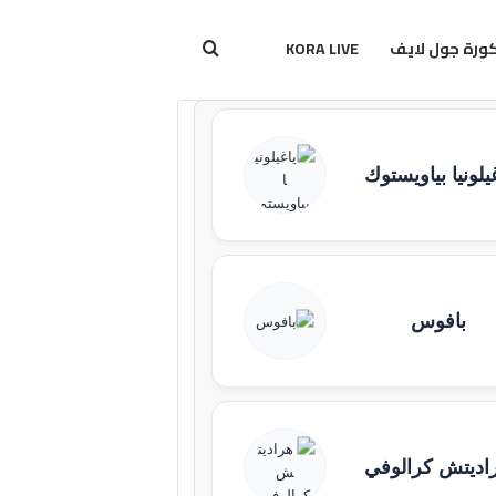
ورة جول لايف
KORA LIVE
بحث عن
يلونيا بياويستوك
بافوس
اديتش كرالوفي