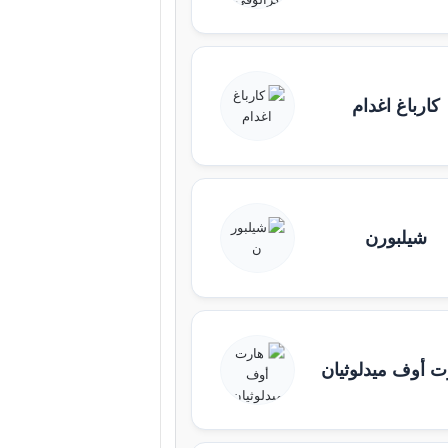
كارباغ اغدام
شيلبورن
ت أوف ميدلوثيان