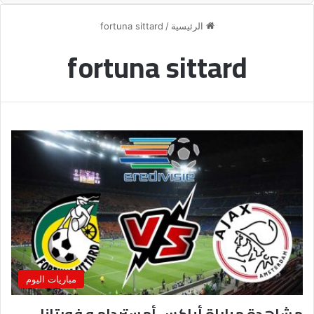
الرئيسية
/
fortuna sittard
fortuna sittard
مباريات اليوم
مشاهدة مباراة أياكس أمستردام و فورتانا