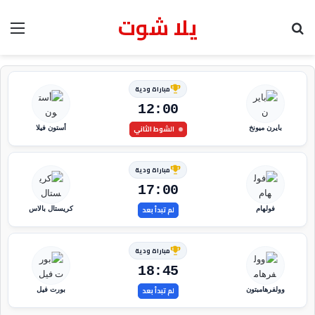
يلا شوت
بحث عن
الق
مباراة ودية
12:00
الشوط الثاني
بايرن ميونخ
أستون فيلا
مباراة ودية
17:00
لم تبدأ بعد
فولهام
كريستال بالاس
مباراة ودية
18:45
لم تبدأ بعد
وولفرهامبتون
بورت فيل