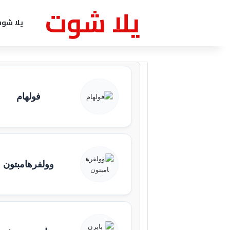
يلا شوت
يلا شو
فولهام
وولفرهامبتون