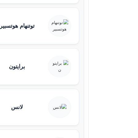
توتنهام هوتسبير
برايتون
لانس