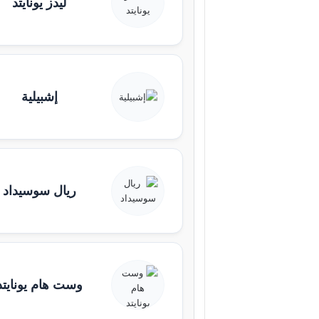
ليدز يونايتد
إشبيلية
ريال سوسيداد
وست هام يونايتد