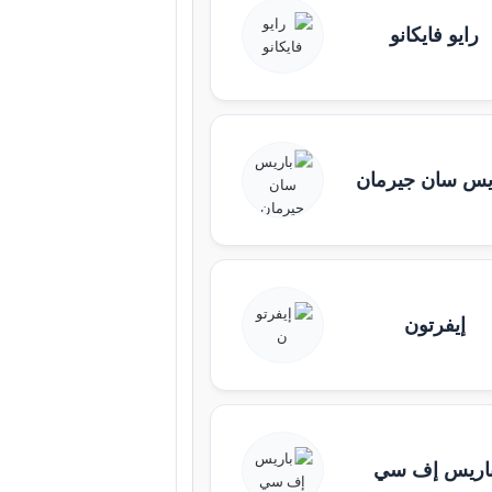
رايو فايكانو
يس سان جيرمان
إيفرتون
اريس إف سي