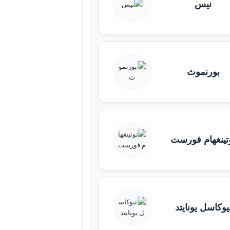
نيس
بورنموث
تينغهام فورست
يوكاسل يونايتد