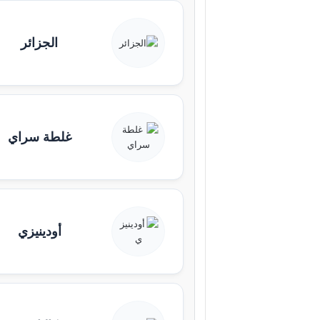
الجزائر
غلطة سراي
أودينيزي