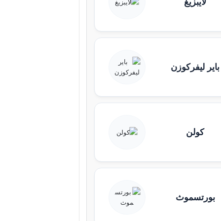
لايبزيغ
باير ليفركوزن
كولن
بورتسموث