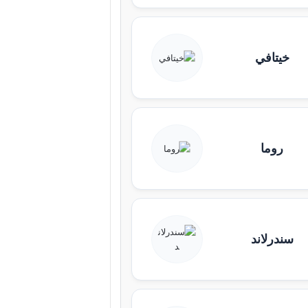
خيتافي
روما
سندرلاند