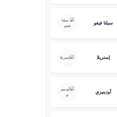
سيلتا فيغو
إستريلا
أودينيزي