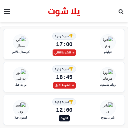
يلا شوت
بحث عن
الق
مباراة ودية
17:00
الشوط الثاني
فولهام
كريستال بالاس
مباراة ودية
18:45
الشوط الأول
وولفرهامبتون
بورت فيل
مباراة ودية
12:00
انتهت
بايرن ميونخ
أستون فيلا