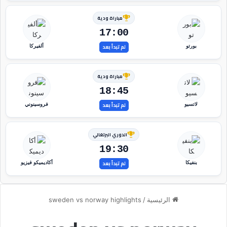
مباراة ودية
17:00
لم تبدأ بعد
بورتو
ألفيركا
مباراة ودية
18:45
لم تبدأ بعد
لاتسيو
فروسينوني
الدوري البرتغالي
19:30
لم تبدأ بعد
بنفيكا
أكاديميكو فيزيو
الرئيسية
/
sweden vs norway highlights