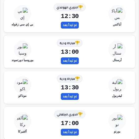
الدوري الهولندي
12:30
لم تبدأ بعد
أياكس
بي إي سي زفوله
مباراة ودية
13:00
لم تبدأ بعد
أرسنال
بوروسيا دورتموند
مباراة ودية
13:30
لم تبدأ بعد
ليفربول
موناكو
الدوري البرتغالي
17:00
لم تبدأ بعد
بورتو
ألفيركا