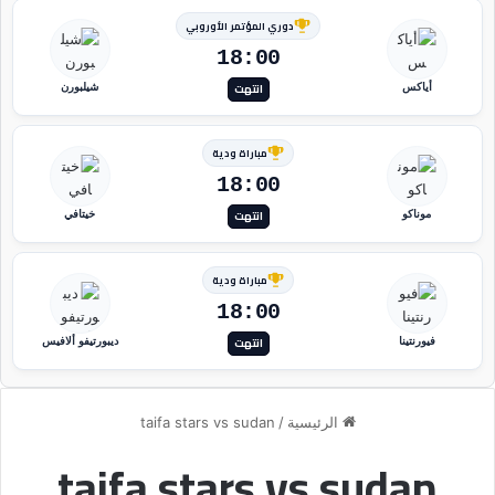
دوري المؤتمر الأوروبي
18:00
انتهت
أياكس
شيلبورن
مباراة ودية
18:00
انتهت
موناكو
خيتافي
مباراة ودية
18:00
انتهت
فيورنتينا
ديبورتيفو ألافيس
الرئيسية
/
taifa stars vs sudan
taifa stars vs sudan