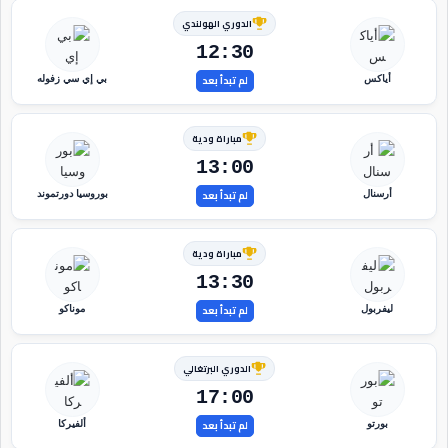
الدوري الهولندي
12:30
لم تبدأ بعد
أياكس
بي إي سي زفوله
مباراة ودية
13:00
لم تبدأ بعد
أرسنال
بوروسيا دورتموند
مباراة ودية
13:30
لم تبدأ بعد
ليفربول
موناكو
الدوري البرتغالي
17:00
لم تبدأ بعد
بورتو
ألفيركا