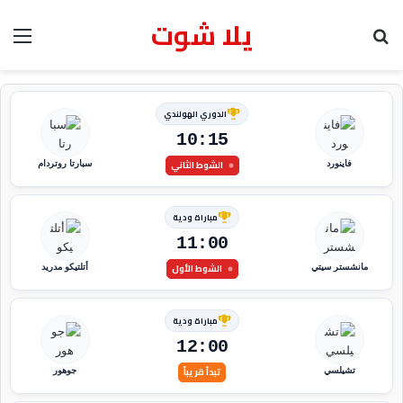
يلا شوت
بحث عن
الق
الدوري الهولندي
10:15
الشوط الثاني
فاينورد
سبارتا روتردام
مباراة ودية
11:00
الشوط الأول
مانشستر سيتي
أتلتيكو مدريد
مباراة ودية
12:00
تبدأ قريباً
تشيلسي
جوهور