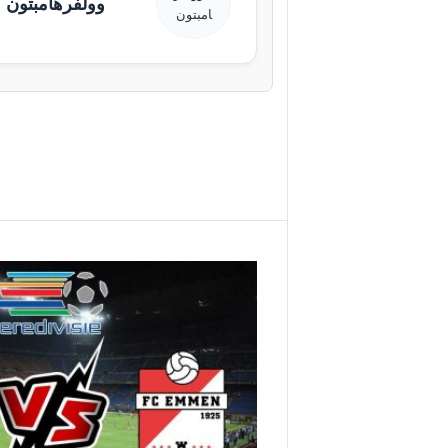
وولفرهامبتون