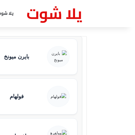
يلا شوت
يلا شو
بايرن ميونخ
فولهام