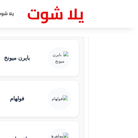
يلا شوت
يلا شو
بايرن ميونخ
فولهام