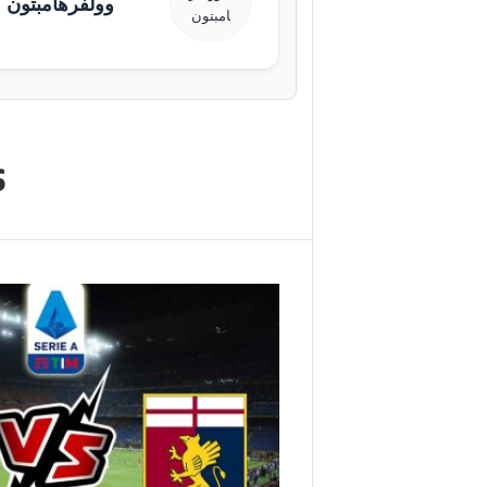
وولفرهامبتون
s