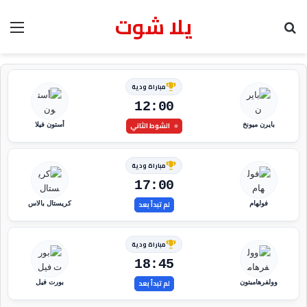
يلا شوت
بحث عن
الق
مباراة ودية
12:00
الشوط الثاني
بايرن ميونخ
أستون فيلا
مباراة ودية
17:00
لم تبدأ بعد
فولهام
كريستال بالاس
مباراة ودية
18:45
لم تبدأ بعد
وولفرهامبتون
بورت فيل