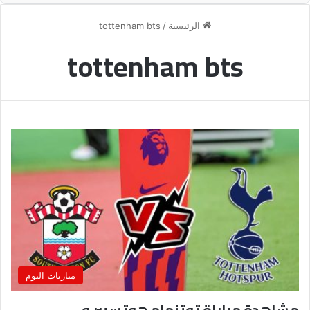
الرئيسية
/
tottenham bts
tottenham bts
مباريات اليوم
مشاهدة مباراة توتنهام هوتسبير و