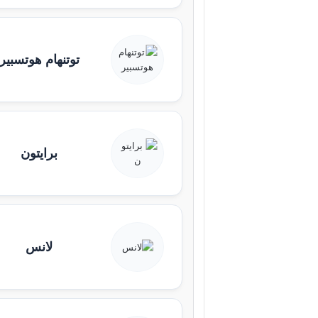
توتنهام هوتسبير
برايتون
لانس