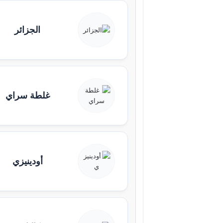
الجزائر
غلطة سراي
أودينيزي