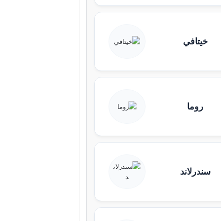
خيتافي
روما
سندرلاند