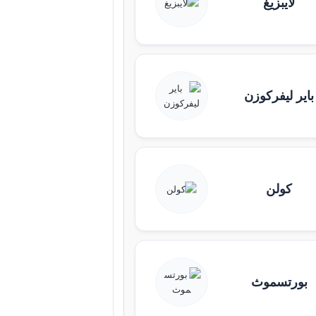
لايبزيغ
باير ليفركوزن
كولن
بورتسموث