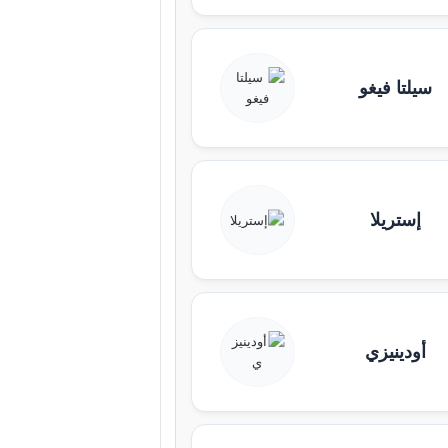
سيلتا فيغو
إستريلا
أودينيزي