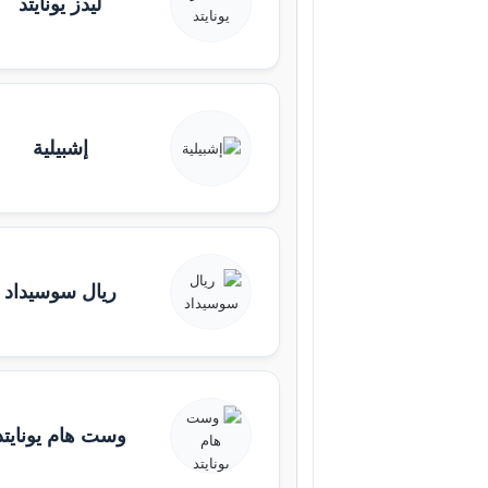
ليدز يونايتد
إشبيلية
ريال سوسيداد
وست هام يونايتد