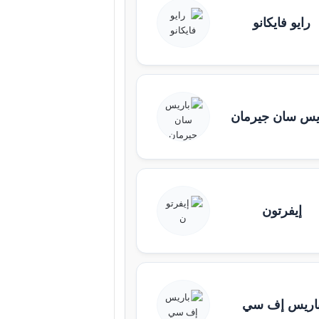
رايو فايكانو
يس سان جيرمان
إيفرتون
اريس إف سي