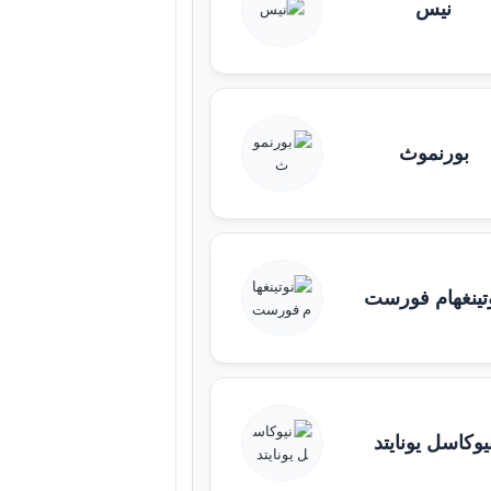
نيس
بورنموث
تينغهام فورست
يوكاسل يونايتد