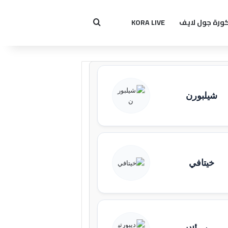
ورة جول لايف
KORA LIVE
بحث عن
شيلبورن
خيتافي