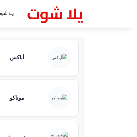
يلا شوت
يلا شو
أياكس
موناكو