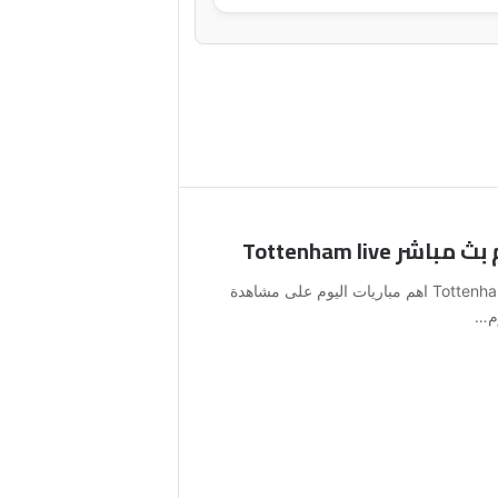
Tottenham liv
مشاهدة مباراة توتنهام اليوم بث مباشر Tottenham live اهم مباريات اليوم على مشاهدة
وم…