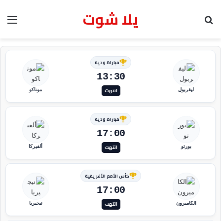
يلا شوت
بحث عن
الق
مباراة ودية
13:30
انتهت
ليفربول
موناكو
مباراة ودية
17:00
انتهت
بورتو
ألفيركا
كأس الأمم الأفريقية
17:00
انتهت
الكاميرون
نيجيريا